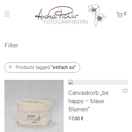
0
Filter
Products tagged
“einfach so”
Canvaskorb „be
happy – blaue
Blumen“
17,00
€