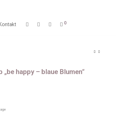
0
Kontakt
 „be happy – blaue Blumen“
ktage