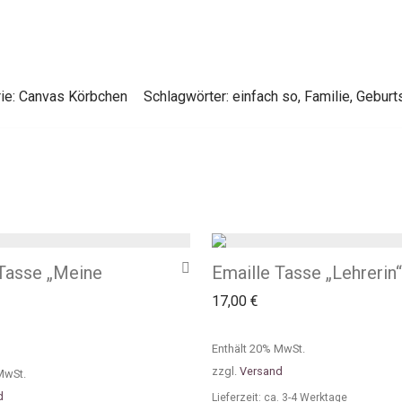
ie:
Canvas Körbchen
Schlagwörter:
einfach so
,
Familie
,
Geburt
 Tasse „Meine
Emaille Tasse „Lehrerin“
17,00
€
Enthält 20% MwSt.
zzgl.
Versand
MwSt.
d
Lieferzeit: ca. 3-4 Werktage