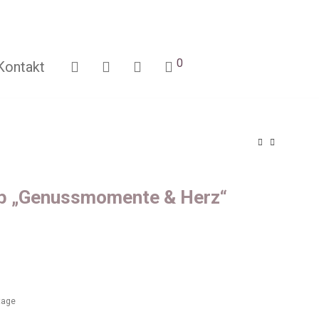
0
Kontakt
b „Genussmomente & Herz“
ktage