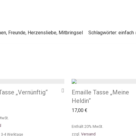
hen
,
Freunde
,
Herzensliebe
,
Mitbringsel
Schlagwörter:
einfach 
Tasse „Vernünftig“
Emaille Tasse „Meine
Heldin“
17,00
€
MwSt.
d
Enthält 20% MwSt.
zzgl.
Versand
a. 3-4 Werktage