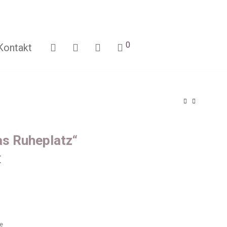
0
Kontakt
as Ruheplatz“
€
ge