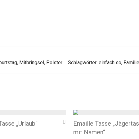
burtstag
,
Mitbringsel
,
Polster
Schlagwörter:
einfach so
,
Famili
Tasse „Urlaub“
Emaille Tasse „Jägerta
mit Namen“