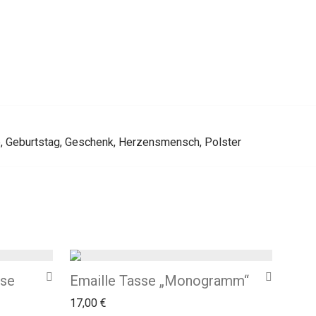
e
,
Geburtstag
,
Geschenk
,
Herzensmensch
,
Polster
sse
Emaille Tasse „Monogramm“
17,00
€