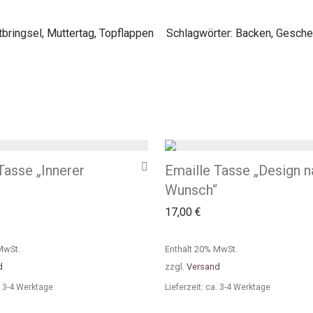
tbringsel
,
Muttertag
,
Topflappen
Schlagwörter:
Backen
,
Gesche
Tasse „Innerer
Emaille Tasse „Design 
Wunsch“
17,00
€
MwSt.
Enthält 20% MwSt.
d
zzgl.
Versand
a. 3-4 Werktage
Lieferzeit: ca. 3-4 Werktage