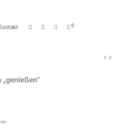
0
Kontakt
 „genießen“
ktage