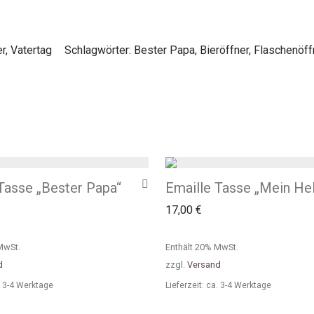
er
,
Vatertag
Schlagwörter:
Bester Papa
,
Bieröffner
,
Flaschenöff
Tasse „Bester Papa“
Emaille Tasse „Mein He
17,00
€
MwSt.
Enthält 20% MwSt.
d
zzgl.
Versand
a. 3-4 Werktage
Lieferzeit: ca. 3-4 Werktage