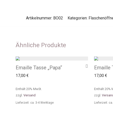
Artikelnummer:
BO02
Kategorien:
Flaschenöffn
Ähnliche Produkte
Emaille Tasse „Papa“
Emaille 
17,00
€
17,00
€
Enthält 20% MwSt.
Enthält 20% 
zzgl.
Versand
zzgl.
Versan
Lieferzeit: ca. 3-4 Werktage
Lieferzeit: c