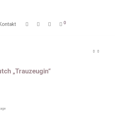
0
Kontakt
tch „Trauzeugin“
ktage