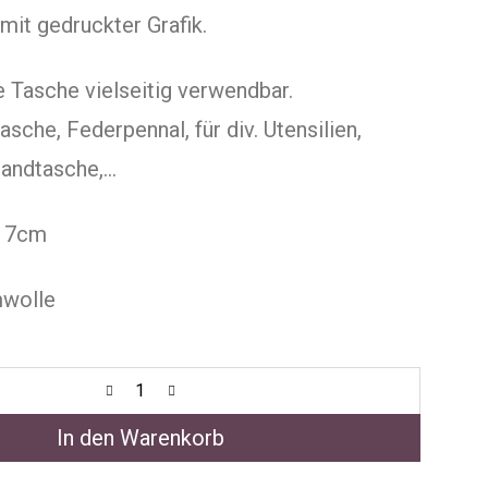
mit gedruckter Grafik.
e Tasche vielseitig verwendbar.
sche, Federpennal, für div. Utensilien,
Handtasche,…
x17cm
mwolle
In den Warenkorb