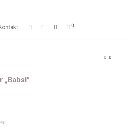
0
Kontakt
r „Babsi“
ktage