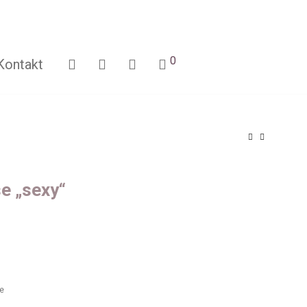
0
Kontakt
e „sexy“
ge