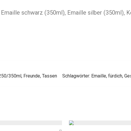
Emaille schwarz (350ml), Emaille silber (350ml), 
 250/350ml
,
Freunde
,
Tassen
Schlagwörter:
Emaille
,
fürdich
,
Ge