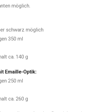
anten möglich.
oder schwarz möglich
en 350 ml
alt ca. 140 g
t Emaille-Optik:
en 250 ml
halt ca. 260 g