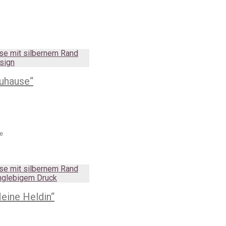
Zuhause“
ge
eine Heldin“