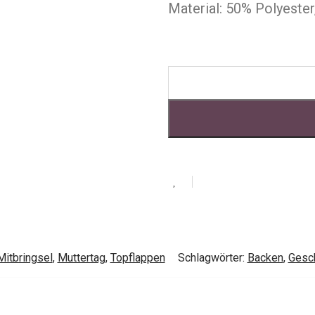
Material: 50% Polyeste
Mitbringsel
,
Muttertag
,
Topflappen
Schlagwörter:
Backen
,
Gesc