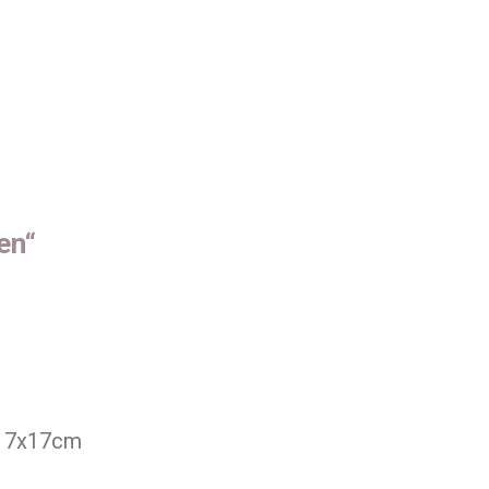
en“
 17x17cm