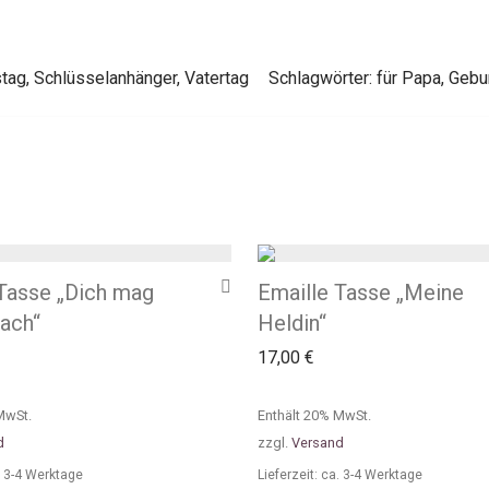
stag
,
Schlüsselanhänger
,
Vatertag
Schlagwörter:
für Papa
,
Gebu
 Tasse „Dich mag
Emaille Tasse „Meine
ach“
Heldin“
17,00
€
MwSt.
Enthält 20% MwSt.
d
zzgl.
Versand
a. 3-4 Werktage
Lieferzeit: ca. 3-4 Werktage