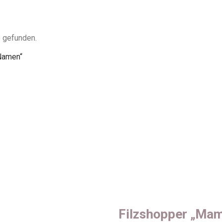
 gefunden.
Namen“
Filzshopper „Ma