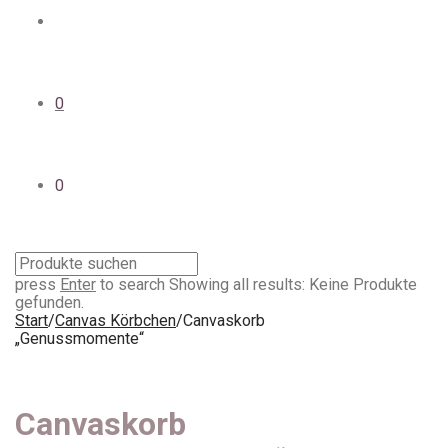
0
0
press
Enter
to search
Showing all results:
Keine Produkte
gefunden.
Start
/
Canvas Körbchen
/
Canvaskorb
„Genussmomente“
Canvaskorb