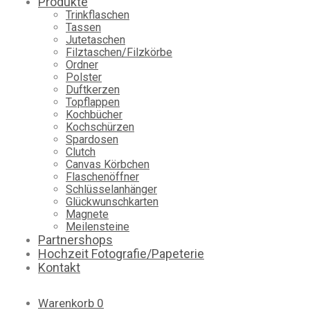
Produkte
Trinkflaschen
Tassen
Jutetaschen
Filztaschen/Filzkörbe
Ordner
Polster
Duftkerzen
Topflappen
Kochbücher
Kochschürzen
Spardosen
Clutch
Canvas Körbchen
Flaschenöffner
Schlüsselanhänger
Glückwunschkarten
Magnete
Meilensteine
Partnershops
Hochzeit Fotografie/Papeterie
Kontakt
Warenkorb
0