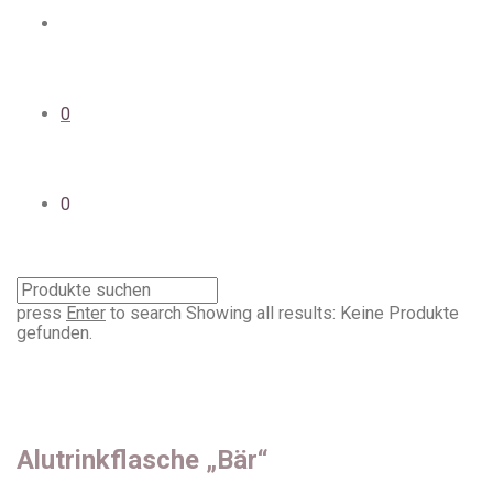
0
0
press
Enter
to search
Showing all results:
Keine Produkte
gefunden.
Alutrinkflasche „Bär“